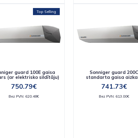
Top Selling
nniger guard 100E gaisa
Sonniger guard 200
rs (ar elektrisko sildītāju)
standarta gaisa aizka
750.79€
741.73€
Bez PVN: 620.48€
Bez PVN: 613.00€