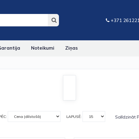
+371 26122
Garantija
Noteikumi
Ziņas
PĒC:
LAPUSĒ:
Salīdzināt 