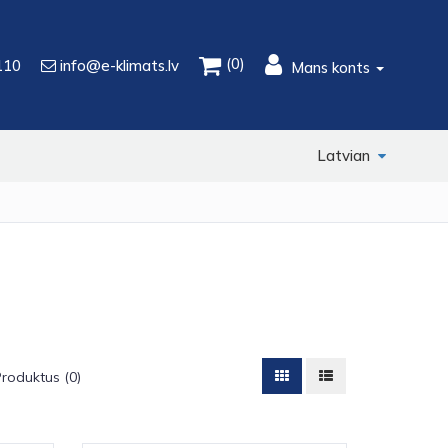
(0)
110
info@e-klimats.lv
Mans konts
Latvian
Produktus (0)