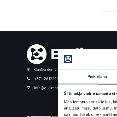
Ganību dambis 30k-1
Piekrišana
+371 26122110
info@e-klimats.lv
Šī tīmekļa vietne izmanto sīk
Mēs izmantojam sīkfailus, lai
analizētu mūsu datplūsmu. In
saziņas līdzekļu, reklamēšana