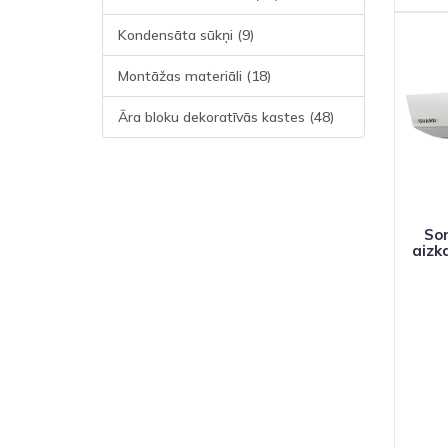
Kondensāta sūkņi (9)
Montāžas materiāli (18)
Āra bloku dekoratīvās kastes (48)
So
aizka