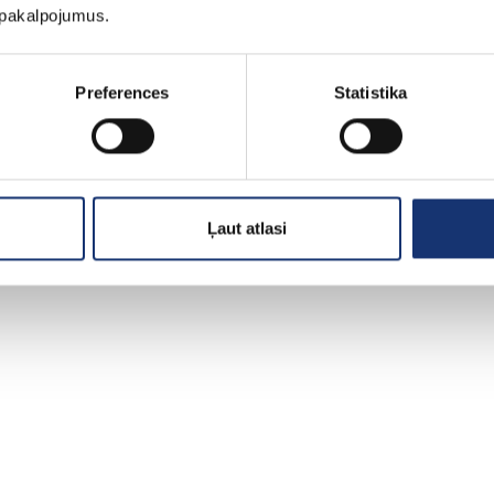
u pakalpojumus.
Preferences
Statistika
© 2023 SIA "VG Solar"
Izstrādāja
SIA INT
Ļaut atlasi