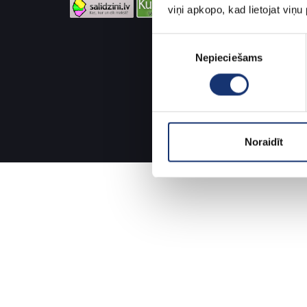
viņi apkopo, kad lietojat viņ
Piekrišanas
Nepieciešams
izvēle
Noraidīt