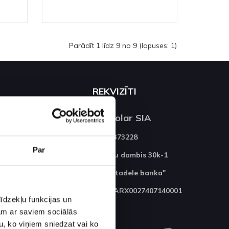
Parādīt 1 līdz 9 no 9 (lapuses: 1)
REKVIZĪTI
ums
VG Solar SIA
40203373228
Par
Ganību dambis 30k-1
AS "Citadele banka"
LV37PARX0027407140001
īdzekļu funkcijas un
jam ar saviem sociālās
u, ko viņiem sniedzat vai ko