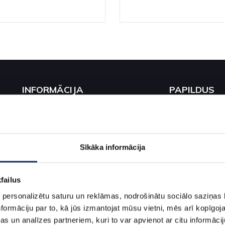
INFORMĀCIJA
PAPILDUS
Par mums
Sazināties ar m
Piegādes informācija
Preču atgriešana
Sīkāka informācija
Konfidencialitātes politika
Akcijas
Garantija
failus
Veikala noteikumi
 personalizētu saturu un reklāmas, nodrošinātu sociālo saziņas l
Sīkdatnes
formāciju par to, kā jūs izmantojat mūsu vietni, mēs arī kopīgo
s un analīzes partneriem, kuri to var apvienot ar citu informācij