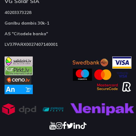
VG Solar SIA
40203373228
Ganību dambis 30k-1
AS "Citadele banka"
LV37PARX0027407140001