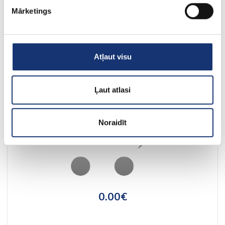
1 390.36€
Mārketings
Atļaut visu
Ļaut atlasi
Noraidīt
0.00€