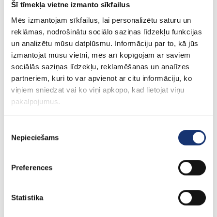
Šī tīmekļa vietne izmanto sīkfailus
Sonniger durvju slēdzis gaisa aizkars
Mēs izmantojam sīkfailus, lai personalizētu saturu un
52.04€
reklāmas, nodrošinātu sociālo saziņas līdzekļu funkcijas
un analizētu mūsu datplūsmu. Informāciju par to, kā jūs
izmantojat mūsu vietni, mēs arī kopīgojam ar saviem
sociālās saziņas līdzekļu, reklamēšanas un analīzes
partneriem, kuri to var apvienot ar citu informāciju, ko
viņiem sniedzat vai ko viņi apkopo, kad lietojat viņu
pakalpojumus.
Piekrišanas
Nepieciešams
izvēle
Preferences
Statistika
Sonniger guard pro 150W gaisa aizkars (ar ūde...