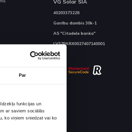
ums
VG Solar SIA
40203373228
Ganību dambis 30k-1
AS "Citadele banka"
LV37PARX0027407140001
Par
īdzekļu funkcijas un
jam ar saviem sociālās
u, ko viņiem sniedzat vai ko