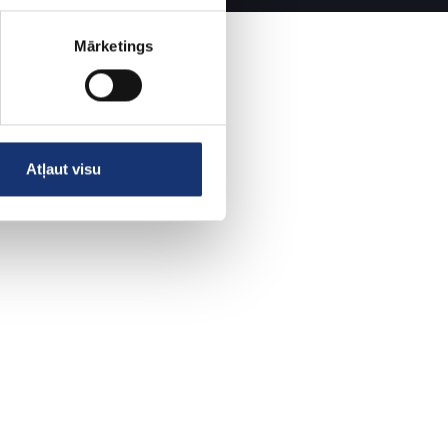
Mārketings
Atļaut visu