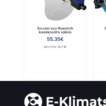
Siccom eco flowatch
kondensāta sūknis
55.35€
Bez PVN: 45.74€