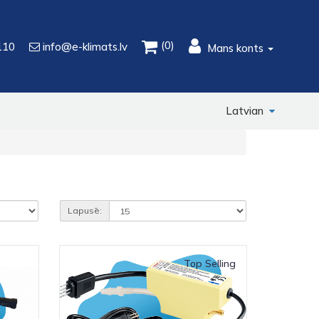
(0)
110
info@e-klimats.lv
Mans konts
Latvian
Lapusē:
Top Selling