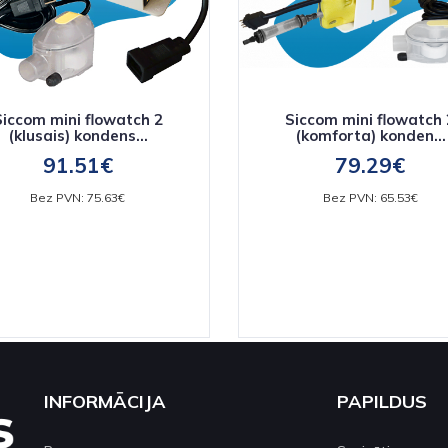
Siccom mini flowatch 2
Siccom mini flowatch 
(klusais) kondens...
(komforta) konden...
91.51€
79.29€
Bez PVN: 75.63€
Bez PVN: 65.53€
INFORMĀCIJA
PAPILDUS