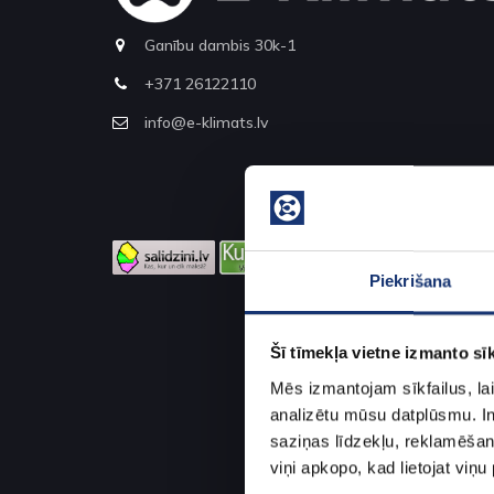
Ganību dambis 30k-1
+371 26122110
info@e-klimats.lv
Piekrišana
Šī tīmekļa vietne izmanto sīk
Mēs izmantojam sīkfailus, lai
analizētu mūsu datplūsmu. In
saziņas līdzekļu, reklamēšana
viņi apkopo, kad lietojat viņ