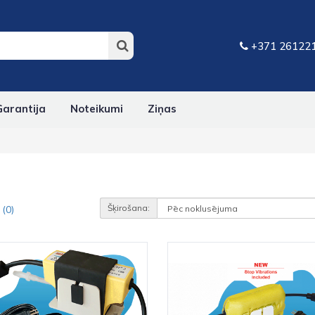
+371 26122
Garantija
Noteikumi
Ziņas
Šķirošana:
 (0)