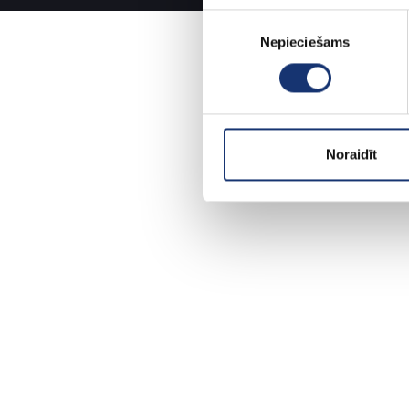
Piekrišanas
Nepieciešams
izvēle
Noraidīt