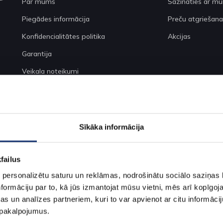
Par mums
Sazināties ar m
Piegādes informācija
Preču atgriešana
Konfidencialitātes politika
Akcijas
Garantija
Veikala noteikumi
Sīkdatnes
Sīkāka informācija
failus
 personalizētu saturu un reklāmas, nodrošinātu sociālo saziņas l
formāciju par to, kā jūs izmantojat mūsu vietni, mēs arī kopīgo
s un analīzes partneriem, kuri to var apvienot ar citu informācij
© 2023 SIA "VG Solar"
u pakalpojumus.
Izstrādāja
SIA INT