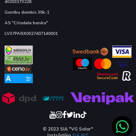
40203373228
Ganību dambis 30k-1
AS "Citadele banka"
LV37PARX0027407140001
© 2023 SIA "VG Solar"
Izstrādāja
SIA INT