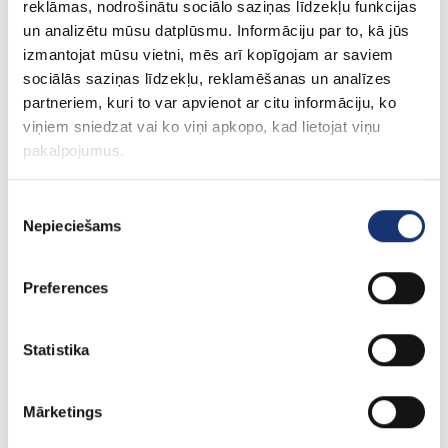
reklāmas, nodrošinātu sociālo saziņas līdzekļu funkcijas
un analizētu mūsu datplūsmu. Informāciju par to, kā jūs
izmantojat mūsu vietni, mēs arī kopīgojam ar saviem
sociālās saziņas līdzekļu, reklamēšanas un analīzes
partneriem, kuri to var apvienot ar citu informāciju, ko
viņiem sniedzat vai ko viņi apkopo, kad lietojat viņu
pakalpojumus.
Piekrišanas
Nepieciešams
izvēle
Preferences
Statistika
Merlin-Technology HM9-W25 koka mitruma m...
413.99€
Mārketings
Bez PVN: 342.14€