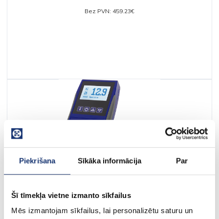
Bez PVN: 459.23€
Piekrišana
Sīkāka informācija
Par
Merlin-Technology HM9 koka mitruma mērīt...
Šī tīmekļa vietne izmanto sīkfailus
533.36€
Mēs izmantojam sīkfailus, lai personalizētu saturu un
Bez PVN: 440.80€