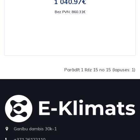
1 040.97€
Bez PVN: 860.31€
Parādīt 1 līdz 15 no 15 (lapuses: 1)
Ganību dambis 30k-1
+371 26122110