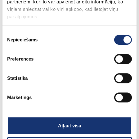
partneriem, kuri to var apvienot ar citu informāciju, ko
Solis S5-GR3P20K 20,0kW solar inverters 4G, 3-
fāzu, ar WIFI / GPRS / LAN
viņiem sniedzat vai ko viņi apkopo, kad lietojat viņu
1 675.71€
pakalpojumus.
Bez PVN: 1 384.89€
Piekrišanas
Nepieciešams
izvēle
Preferences
Statistika
Mārketings
Atļaut visu
Solis S5-GR3P15K 15,0kW solar inverters 4G, 3-