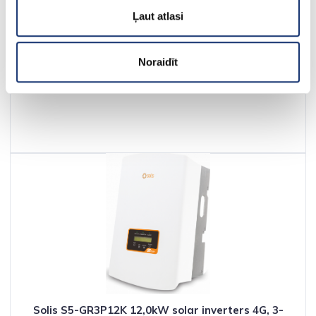
fāzu, ar WIFI / GPRS / LAN
Ļaut atlasi
1 457.85€
Bez PVN: 1 204.83€
Noraidīt
Solis S5-GR3P12K 12,0kW solar inverters 4G, 3-