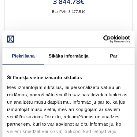
3 844.78€
Bez PVN: 3 177.51€
Piekrišana
Sīkāka informācija
Par
Šī tīmekļa vietne izmanto sīkfailus
Mēs izmantojam sīkfailus, lai personalizētu saturu un
reklāmas, nodrošinātu sociālo saziņas līdzekļu funkcijas
un analizētu mūsu datplūsmu. Informāciju par to, kā jūs
izmantojat mūsu vietni, mēs arī kopīgojam ar saviem
sociālās saziņas līdzekļu, reklamēšanas un analīzes
Dantherm peldbaseina siltumsūknis HPP-i 12
partneriem, kuri to var apvienot ar citu informāciju, ko
2 818.42€
viņiem sniedzat vai ko viņi apkopo, kad lietojat viņu