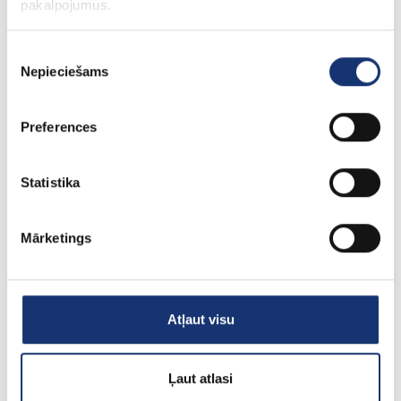
pakalpojumus.
Bez PVN: 2 329.27€
Piekrišanas
Nepieciešams
izvēle
Preferences
Statistika
Mārketings
Atļaut visu
Dantherm peldbaseina siltumsūknis HPP-i 8
2 088.92€
Ļaut atlasi
Bez PVN: 1 726.38€