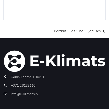
Parādīt 1 līdz 9 no 9 (lapuses: 1)
Ganību dambis 30k-1
+371 26122110
info@e-klimats.lv