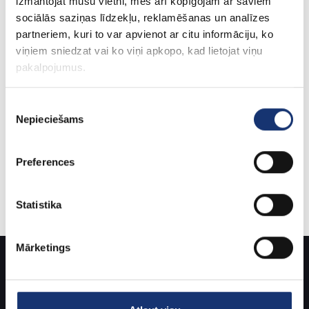
izmantojat mūsu vietni, mēs arī kopīgojam ar saviem
sociālās saziņas līdzekļu, reklamēšanas un analīzes
partneriem, kuri to var apvienot ar citu informāciju, ko
Evolar melna XS izmēra 600x900x400mm dek...
viņiem sniedzat vai ko viņi apkopo, kad lietojat viņu
428.57€
pakalpojumus.
Bez PVN: 354.19€
Piekrišanas
Nepieciešams
izvēle
Preferences
|<
<
1
2
3
4
Statistika
Parādīt 46 līdz 48 no 48 (lapuses: 4)
Mārketings