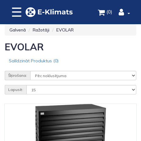
☰
(0)
Galvenā
Ražotāji
EVOLAR
EVOLAR
Salīdzināt Produktus (0)
Šķirošana:
Lapusē: