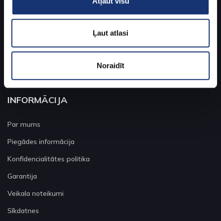
Atļaut visu
Ganību dambis 30k-1
Ļaut atlasi
+371 26122110
info@e-klimats.lv
Noraidīt
INFORMĀCIJA
Par mums
Piegādes informācija
Konfidencialitātes politika
Garantija
Veikala noteikumi
Sīkdatnes